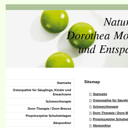
Natu
Dorothea Moc
und Entsp
Sitemap
Startseite
Osteopathie für Säuglinge, Kinder und
Startseite
Erwachsene
Osteopathie für Säugl
Schmerztherapie
Schmerztherapie
Dorn-Therapie / Dorn-Breuss
Dorn-Therapie / Dorn-
Propriozeptive Schuheinlagen
Propriozeptive Schuhe
Akupunktur
Akupunktur