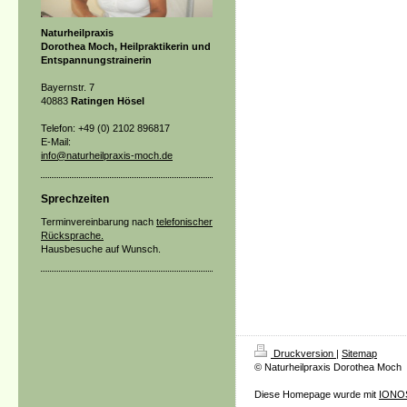
Naturheilpraxis
Dorothea Moch, Heilpraktikerin und
Entspannungstrainerin
Bayernstr. 7
40883
Ratingen Hösel
Telefon: +49 (0) 2102 896817
E-Mail:
info@naturheilpraxis-moch.de
Sprechzeiten
Terminvereinbarung nach
telefonischer
Rücksprache.
Hausbesuche auf Wunsch.
Druckversion
|
Sitemap
© Naturheilpraxis Dorothea Moch
Diese Homepage wurde mit
IONOS