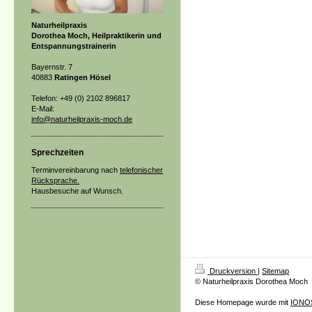
Naturheilpraxis
Dorothea Moch, Heilpraktikerin und
Entspannungstrainerin
Bayernstr. 7
40883
Ratingen Hösel
Telefon: +49 (0) 2102 896817
E-Mail:
info@naturheilpraxis-moch.de
Sprechzeiten
Terminvereinbarung nach
telefonischer
Rücksprache.
Hausbesuche auf Wunsch.
Druckversion
|
Sitemap
© Naturheilpraxis Dorothea Moch
Diese Homepage wurde mit
IONOS