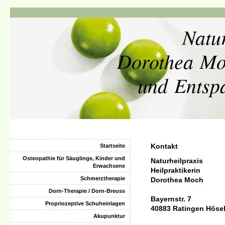
Natu
Dorothea Moc
und Entsp
Kontakt
Startseite
Osteopathie für Säuglinge, Kinder und
Naturheilpraxis
Erwachsene
Heilpraktikerin
Schmerztherapie
Dorothea Moch
Dorn-Therapie / Dorn-Breuss
Bayernstr. 7
Propriozeptive Schuheinlagen
40883
Ratingen Höse
Akupunktur