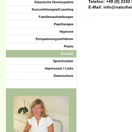
Telefon: +49 (0) 2102
Klassische Homöopathie
E-Mail: info@naturhe
Kurzzeittherapie/Coaching
Familienaufstellungen
Paartherapie
Hypnose
Entspannungsverfahren
Praxis
Kontakt
Sprechzeiten
Impressum / Links
Datenschutz