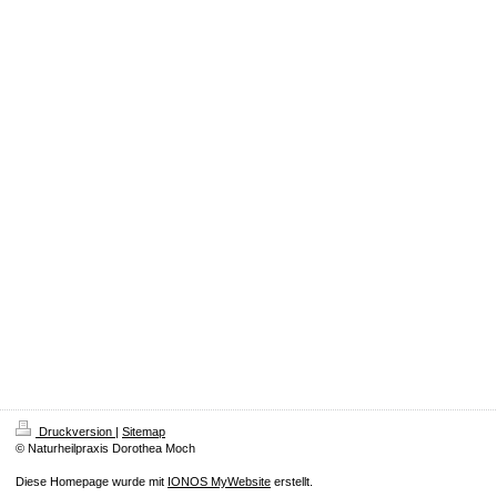
Druckversion
|
Sitemap
© Naturheilpraxis Dorothea Moch
Diese Homepage wurde mit
IONOS MyWebsite
erstellt.