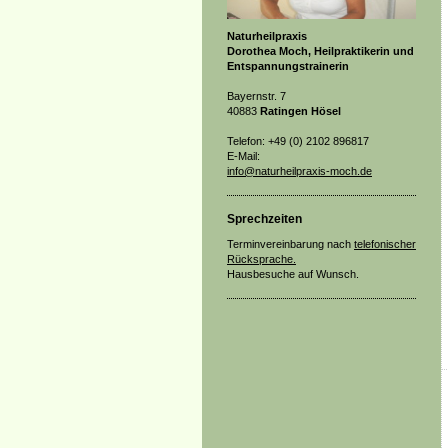
Naturheilpraxis
Dorothea Moch, Heilpraktikerin und
Entspannungstrainerin
Bayernstr. 7
40883
Ratingen Hösel
Telefon: +49 (0) 2102 896817
E-Mail:
info@naturheilpraxis-moch.de
Sprechzeiten
Terminvereinbarung nach
telefonischer
Rücksprache.
Hausbesuche auf Wunsch.